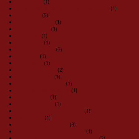
Academized
(1)
academized essay writing services online
(1)
Accounting
(5)
adult chat dating
(1)
adult chat sites
(1)
adult chats
(1)
adult dating
(1)
adult dating sites
(3)
adult sites
(1)
AdultDating
(1)
All About Casino…
(2)
All New Samples
(1)
Allianz Market Opinie
(1)
Allianz Market Recenzja
(1)
Allright Casino
(1)
Amazon Reviews
(1)
american brides for marriage
(1)
Android Apk
(1)
Android APK Download
(3)
Android APK Online Download
(1)
Android APKs and Game Downloads
(2)