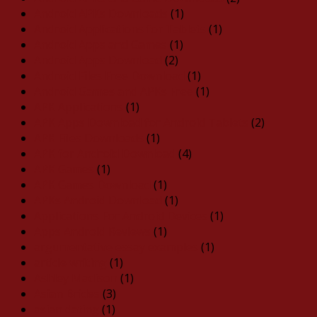
Android APKs Downloads
(1)
Android Applications for Tablets
(1)
Android Apps and Games
(1)
Android Apps Download
(2)
Android Files Free Download
(1)
Android Games and APKs Free
(1)
APK Applications
(1)
APK Apps Download for Android Tablets
(2)
APK Files Downloads
(1)
APK for Android Download
(4)
APK Games
(1)
APK Games Download
(1)
APKs Android Download
(1)
Applications For Android Devices
(1)
Apps Android Reviews
(1)
argumentative essay examples
(1)
article writing
(1)
Ashley Madison
(1)
Asian Brides
(3)
asian dating
(1)