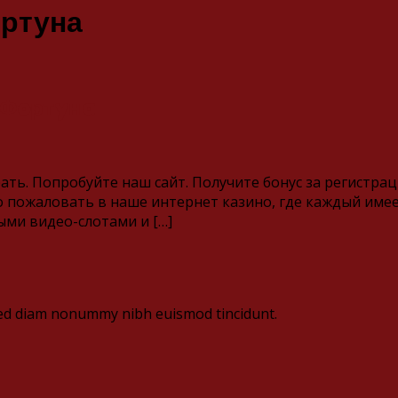
ртуна
 Фoртyнa
ть. Попробуйте наш сайт. Получите бонус за регистра
ро пожаловать в наше интернет казино, где каждый име
ыми видео-слотами и […]
 sed diam nonummy nibh euismod tincidunt.